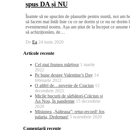
spus DA și NU
Înainte să ne apucăm de planurile pentru nuntă, noi am ho
să facem mai întâi liste cu ce ne dorim și ce nu ne dorim l
evenimentul nostru. Așa am știut de la început ce anume 
să achiziționăm, de…
De
Ea
24 iunie 2020
Articole recente
Cel mai frumos mărțișor
1 martie
2022
Pe bune despre Valentine’s Day
14
februarie 2022
O altfel de…poveste de Craciun
12
decembrie 2021
Micile bucurii de sărbători-Crăciun și
An Nou, în pandemie
15 decembrie
2020
Misiunea „Salteaua”: retur-record! Jos
palaria, Dedeman!
5 noiembrie 2020
Comentarii recente