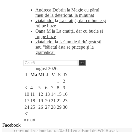
Andreea Dobrin
la
Magie cu părul
meu-de la deteriorat, la minunat
viataindoi
la
La cratiță, dar cu bucle și
ruj pe buze
Oana M
la
La cratiță, dar cu bucle și
ruj pe buze
viataindoi
la
I- Cum te îndrăgostești
sau “băiatul ăsta se pricepe și la
gramatică”
august 2026
L
Ma
Mi
J
V
S
D
1
2
3
4
5
6
7
8
9
10
11
12
13
14
15
16
17
18
19
20
21
22
23
24
25
26
27
28
29
30
31
« mart.
Facebook
copyright viataindoi.ro 2020 |
Tema Bard de
WP Royal
.