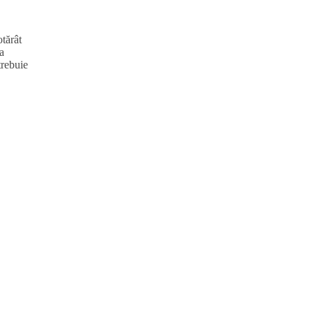
tărât
a
trebuie