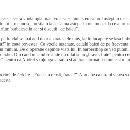
aceasta seara…intamplator..el voia sa se tunda, eu sa nu-l astept in masi
ile lor…recunosc, nu stiam la ce sa ma astept. In niciun caz la ce a urma
fum barbatesc in aer si discutii „de baieti”.
e fundal se mai aud doar aparatele de tuns, iar in incapere se lasa linis
” in toata povestea. Cu vocile inganate, ceilalti baieti de pe frecventa
 in minuni. De o operatie depinde viata lui. In barbershop se vad pumni
 la radio. Din cand in cand se aude un oftat si un „bravo, frate” pentru ce
aie” pentru ca Andrei sa ajunga la radio si au transformat pasiunile si mu
lacrimi de fericire. „Fratee, a reusit, fratee!”. Aproape ca nu-mi venea sa
cesta.