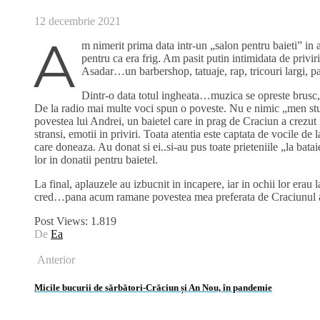
12 decembrie 2021
A
m nimerit prima data intr-un „salon pentru baieti” in 
pentru ca era frig. Am pasit putin intimidata de privir
Asadar…un barbershop, tatuaje, rap, tricouri largi, par
Dintr-o data totul ingheata…muzica se opreste brusc, p
De la radio mai multe voci spun o poveste. Nu e nimic „men stuff
povestea lui Andrei, un baietel care in prag de Craciun a crezut
stransi, emotii in priviri. Toata atentia este captata de vocile de
care doneaza. Au donat si ei..si-au pus toate prieteniile „la bat
lor in donatii pentru baietel.
La final, aplauzele au izbucnit in incapere, iar in ochii lor erau 
cred…pana acum ramane povestea mea preferata de Craciunul a
Post Views:
1.819
De
Ea
Anterior
Micile bucurii de sărbători-Crăciun și An Nou, în pandemie