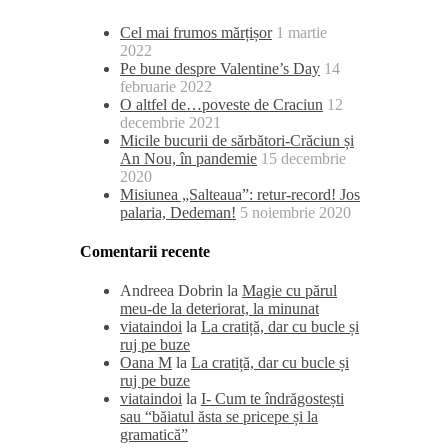
Cel mai frumos mărțișor
1 martie
2022
Pe bune despre Valentine’s Day
14
februarie 2022
O altfel de…poveste de Craciun
12
decembrie 2021
Micile bucurii de sărbători-Crăciun și
An Nou, în pandemie
15 decembrie
2020
Misiunea „Salteaua”: retur-record! Jos
palaria, Dedeman!
5 noiembrie 2020
Comentarii recente
Andreea Dobrin
la
Magie cu părul
meu-de la deteriorat, la minunat
viataindoi
la
La cratiță, dar cu bucle și
ruj pe buze
Oana M
la
La cratiță, dar cu bucle și
ruj pe buze
viataindoi
la
I- Cum te îndrăgostești
sau “băiatul ăsta se pricepe și la
gramatică”