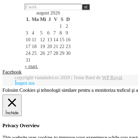
august 2026
L
Ma
Mi
J
V
S
D
1
2
3
4
5
6
7
8
9
10
11
12
13
14
15
16
17
18
19
20
21
22
23
24
25
26
27
28
29
30
31
« mart.
Facebook
copyright viataindoi.ro 2020 |
Tema Bard de
WP Royal
.
Înapoi sus
Folosim Cookies şi tehnologii similare pentru a monitoriza traficul şi a
Închide
Privacy Overview
This website uses cookies to improve your experience while you naviga