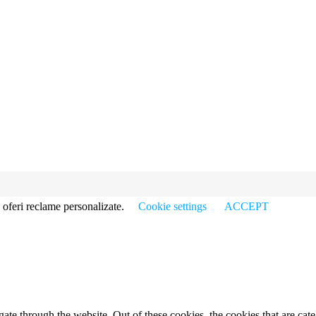
 oferi reclame personalizate.
Cookie settings
ACCEPT
te through the website. Out of these cookies, the cookies that are cate