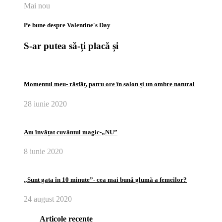
Mai nou
Pe bune despre Valentine's Day
S-ar putea să-ți placă și
Momentul meu- răsfăț, patru ore în salon și un ombre natural
28 iunie 2020
Am învățat cuvântul magic-„NU”
8 iunie 2020
„Sunt gata în 10 minute”- cea mai bună glumă a femeilor?
24 august 2020
Articole recente