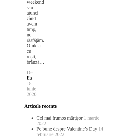
weekend
sau
atunci
când
avem
timp,
ne
răsfățăm.
Omleta
cu
roșii,
brânză…
De
Ea
18
iunie
2020
Articole recente
Cel mai frumos mărțișor
1 martie
2022
Pe bune despre Valentine’s Day
14
februarie 2022