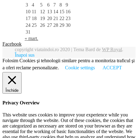
3
4
5
6
7
8
9
10
11
12
13
14
15
16
17
18
19
20
21
22
23
24
25
26
27
28
29
30
31
« mart.
Facebook
copyright viataindoi.ro 2020 |
Tema Bard de
WP Royal
.
Înapoi sus
Folosim Cookies şi tehnologii similare pentru a monitoriza traficul şi
a oferi reclame personalizate.
Cookie settings
ACCEPT
Închide
Privacy Overview
This website uses cookies to improve your experience while you
navigate through the website. Out of these cookies, the cookies that
are categorized as necessary are stored on your browser as they are
essential for the working of basic functionalities of the website. We
also use third-party cookies that help us analyze and understand how