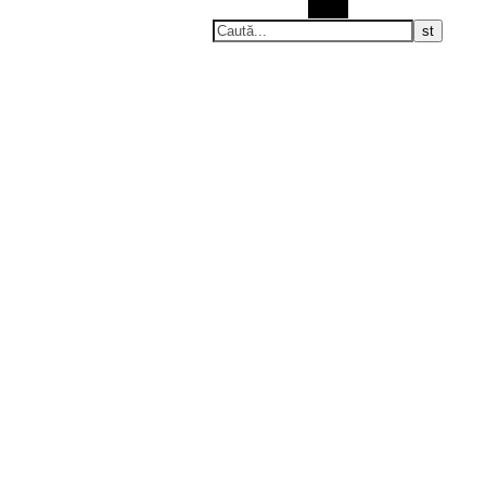
Caută
Viaţa în doi
El & Ea