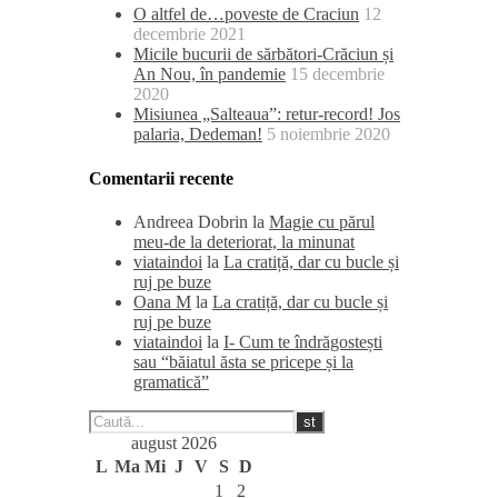
O altfel de…poveste de Craciun
12
decembrie 2021
Micile bucurii de sărbători-Crăciun și
An Nou, în pandemie
15 decembrie
2020
Misiunea „Salteaua”: retur-record! Jos
palaria, Dedeman!
5 noiembrie 2020
Comentarii recente
Andreea Dobrin
la
Magie cu părul
meu-de la deteriorat, la minunat
viataindoi
la
La cratiță, dar cu bucle și
ruj pe buze
Oana M
la
La cratiță, dar cu bucle și
ruj pe buze
viataindoi
la
I- Cum te îndrăgostești
sau “băiatul ăsta se pricepe și la
gramatică”
august 2026
L
Ma
Mi
J
V
S
D
1
2