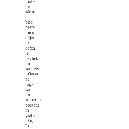
multe
ori
sărim
cu
brio
peste
micul
dejun.
O
cafea
la
pachet,
un
sandviș
mâncat
pe
fugă
sau
un
smoothie
pregătit
în
grabă.
Dar,
în