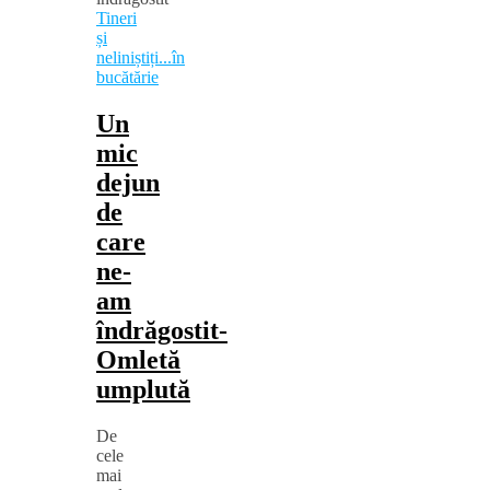
Tineri
și
neliniștiți...în
bucătărie
Un
mic
dejun
de
care
ne-
am
îndrăgostit-
Omletă
umplută
De
cele
mai